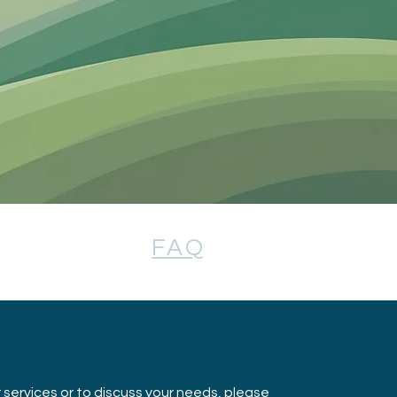
About
FAQ
 services or to discuss your needs, please