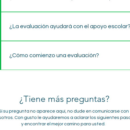
Sí. Las evaluaciones y los servicios de terapia están disp
Las evaluaciones se realizan con atención cuidadosa al c
¿La evaluación ayudará con el apoyo escolar
para garantizar una interpretación precisa.
Las evaluaciones pueden proporcionar la documentación
504, identificación de altas capacidades y otras adapt
¿Cómo comienzo una evaluación?
informes están diseñados para apoyar una planificación
El primer paso es una conversación. Puede llamar a nuest
formulario de solicitud de cita en este sitio. Un miembr
en contacto con usted para revisar sus necesidades, verif
corresponde y programar su cita inicial.
¿Tiene más preguntas?
i su pregunta no aparece aquí, no dude en comunicarse con
otros. Con gusto le ayudaremos a aclarar los siguientes pas
y encontrar el mejor camino para usted.