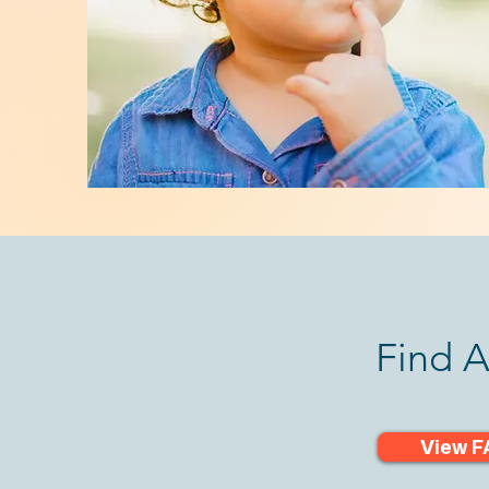
Find A
View F