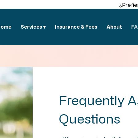
¿Prefie
Home
Services ▾
Insurance & Fees
About
F
Frequently 
Questions