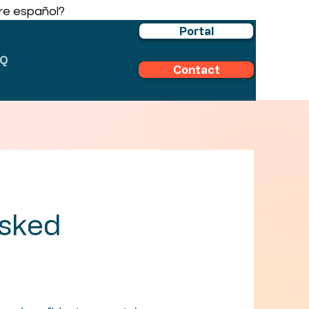
re español?
Portal
AQ
Contact
Asked