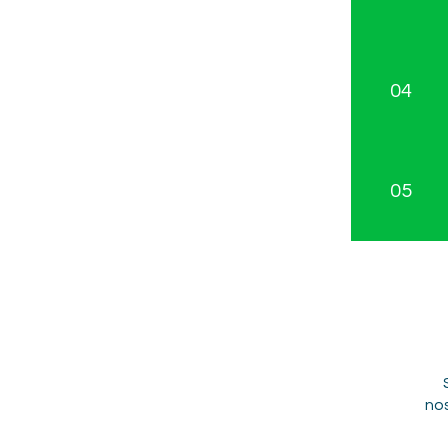
04
05
S
nos