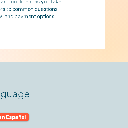
 and confident as you take
wers to common questions
py, and payment options.
anguage
en Español